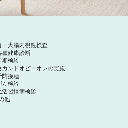
胃・大腸内視鏡検査
各種健康診断
定期検診
セカンドオピニオンの実施
●予防接種
がん検診
生活習慣病検診
その他