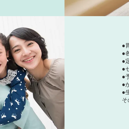
●
●
●
●
​
●
●
​