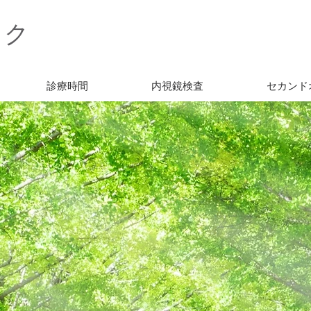
ック
診療時間
内視鏡検査
セカンド